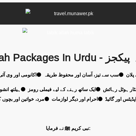
Umrah P - عمرہ پیکجز
نبی کریم ﷺ نے فرمایا: