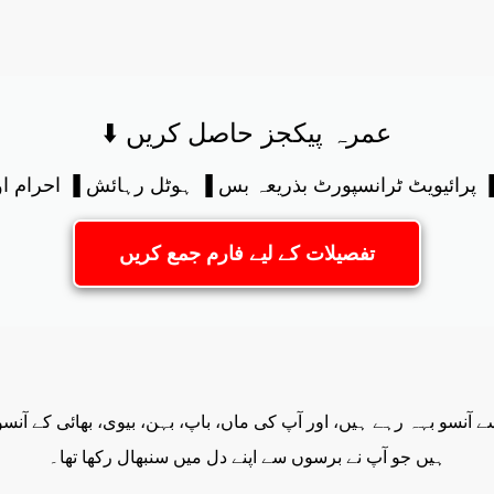
⬇️ عمرہ پیکجز حاصل کریں
رائیویٹ ٹرانسپورٹ بذریعہ بس ▐ ہوٹل رہائش ▐ احرام اور لوازمات 
تفصیلات کے لیے فارم جمع کریں
 آنسو بہہ رہے ہیں، اور آپ کی ماں، باپ، بہن، بیوی، بھائی کے آن
ہیں جو آپ نے برسوں سے اپنے دل میں سنبھال رکھا تھا۔