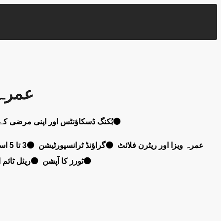
ackages In Urdu
بُکنگ ڈسکاؤنٹس اور اپنی مرضی کے پلان ⚫سب سے تیز، آسان اور محفوظ طریقہ ⚫اکانومی اور وی آئی پی پیکجز ⚫انفرادی اور گروپ بُکنگ⚫
ٹورز کا آپشن ⚫ریئل ٹائم اپڈیٹس اور گائیڈ ⚫احرام اور دیگر لوازمات ⚫مرد، خواتین اور بچوں کے لیے انسٹنٹ ڈسکاؤنٹ کوپن⚫