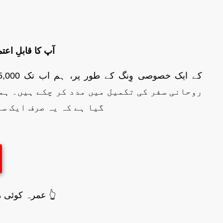
Travel.Munawer.Pk – آ
روحانی سفر کی تکمیل میں مدد کر چکے ہیں۔ ہم
گیا ہے کہ یہ صرف ایک س
عمرہ کوئی منصوبہ نہیں — یہ اللہ کی طرف سے بلانا ہے۔ اس پکار کا جواب ابھی دیں۔ 👆