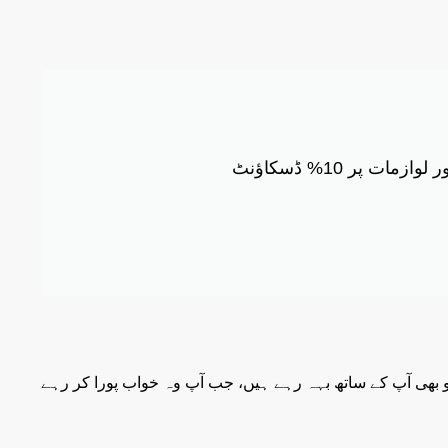
پر 10% ڈسکاؤنٹ
سو بھی آپ کے ساتھ بہہ رہے ہیں، جب آپ وہ خواب پورا کر رہے