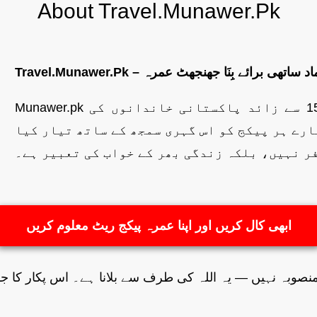
About Travel.Munawer.Pk
پ کا قابلِ اعتماد ساتھی برائے بِنَا جھنجھٹ عمرہ
Munawer.pk کے ایک خصوصی وِنگ کے طور پر، ہم اب تک 15,000 سے زائد پاکستانی خاندانوں کی
ارے ہر پیکج کو اس گہری سمجھ کے ساتھ تیار کیا
فر نہیں، بلکہ زندگی بھر کے خواب کی تعبیر ہے۔
ابھی کال کریں اور اپنا عمرہ پیکج ریٹ معلوم کریں