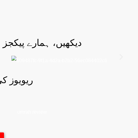
دیکھیں، ہمارے پیکجز ا
59 ریویوز کی ر