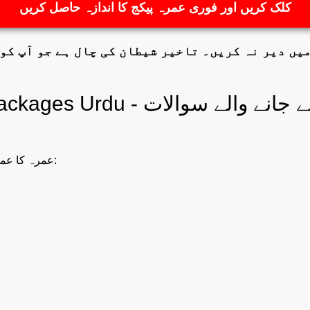
کلک کریں اور فوری عمرہ پیکج کا اندازہ حاصل کریں
یں دیر نہ کریں۔ تاخیر شیطان کی چال ہے جو آپ کو
کجز – اکثر پوچھے جانے والے سوالات
عمرہ کا عمل شروع کرنے کے لیے آپ کو درج ذیل چیزیں درکار ہوں گی: