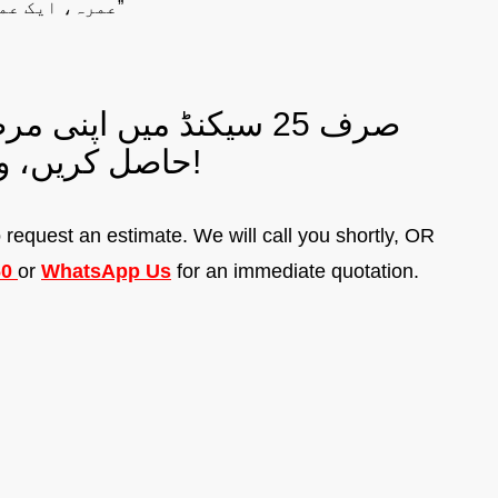
“عمرہ، ایک عمرہ کے بعد دوسرے عمرہ کے درمیان ہونے والے گناہوں کو مٹا دیتا ہے۔”
صرف 25 سیکنڈ میں اپنی
حاصل کریں، وہ بھی بالکل فری!
to request an estimate. We will call you shortly, OR
60
or
WhatsApp Us
for an immediate quotation.