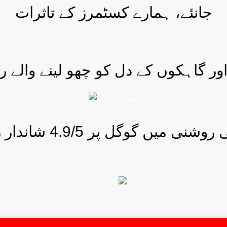
جانئے، ہمارے کسٹمرز کے تاثرات
ور گاہکوں کے دل کو چھو لینے والے ر
وشنی میں گوگل پر 4.9/5 شاندار ریٹنگ