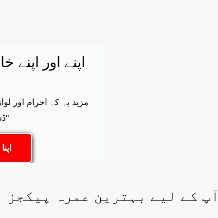
اپنے اور اپنے خ
"ڈ
اپن
آپ کے لیے بہترین عمرہ پیکجز ہ