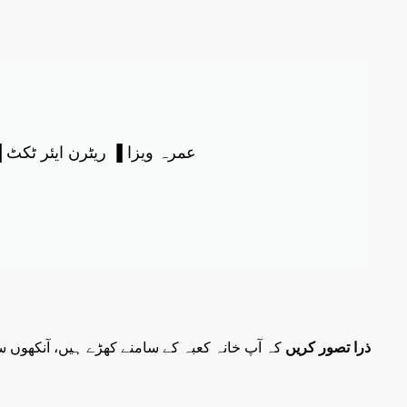
عمرہ ویزا ▐ ریٹرن ایئر ٹکٹ ▐ پ
ذرا تصور کریں
کہ آپ خانہ کعبہ کے سامنے کھڑے ہیں، آنکھوں سے