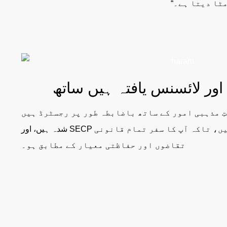
مذہبی امور کے ساتھ باضابطہ طور پر رجسٹرڈ ہیں، IATA سے منظور
شدہ ہیں، اور SECP کے تحت رجسٹریشن رکھتے ہیں، تاکہ آپ کا سفر تمام قانونی
تقاضوں اور حفاظتی معیار کے مطابق ہو۔