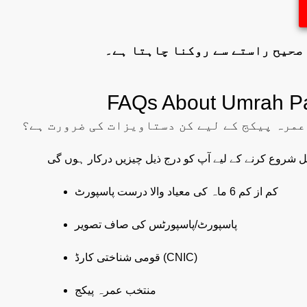
 صحیح راستے سے روکنا چاہتا ہے۔
عمرہ پیکج کے لیے کن دستاویزات کی ضرورت ہے؟
کم از کم 6 ماہ کی معیاد والا درست پاسپورٹ
پاسپورٹ/پاسپورٹس کی صاف تصویر
قومی شناختی کارڈ (CNIC)
منتخب عمرہ پیکج