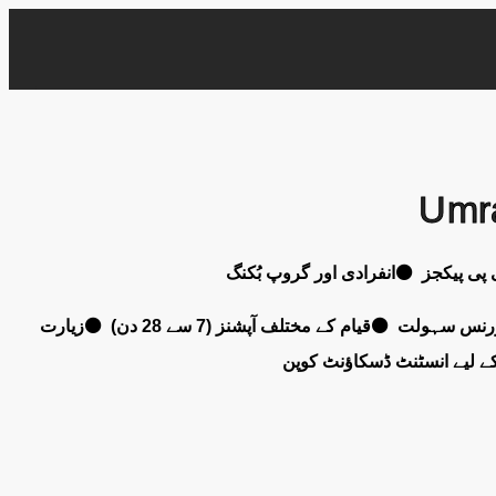
عمرہ ویزا اور ریٹرن فلائٹ ⚫گراؤنڈ ٹرانسپورٹیشن ⚫3 تا 5 اسٹار ہوٹل رہائش ⚫ایک ساتھ رہنے کے لیے فیملی رومز ⚫ہیلتھ انشورنس سہولت ⚫قیام کے مختلف آپشنز (7 سے 28 دن) ⚫زیارت