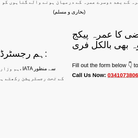
(بخاری و مسلم)
 مرضی کا عمرہ پیکج
ہم رجسٹرڈ اور لائسنس یافتہ ہیں ساتھ:
Fill out the form below 👇 
ہم وزارتِ 
Call Us Now:
034107380